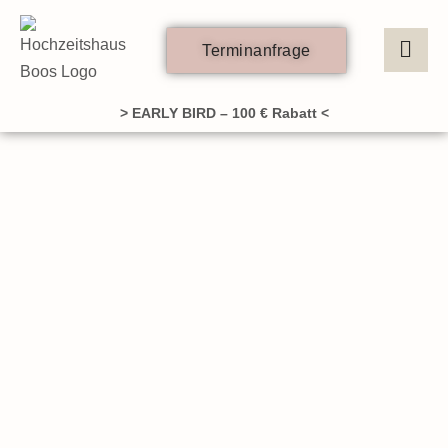
Zum
Inhalt
Terminanfrage
springen
> EARLY BIRD – 100 € Rabatt <