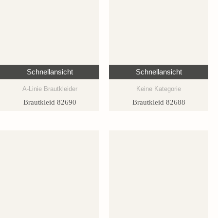
Schnellansicht
Schnellansicht
A-Linie Brautkleider
Keine Kategorie
Brautkleid 82690
Brautkleid 82688