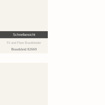
Schnellansicht
Fit and Flare Brautkleider
Brautkleid 82669