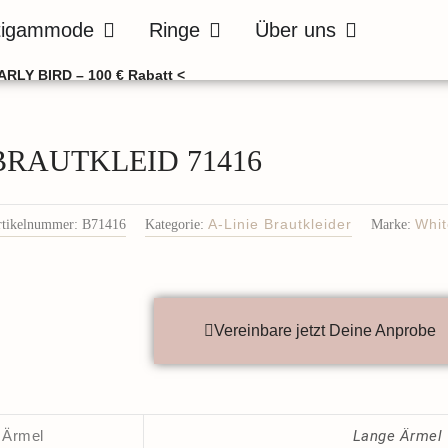
de
Öffne Bräutigammode
Öffne Ringe
Öffne Über uns
tigammode
Ringe
Über uns
ARLY BIRD – 100 € Rabatt <
BRAUTKLEID 71416
rtikelnummer:
B71416
Kategorie:
A-Linie Brautkleider
Marke:
Whi
Vereinbare jetzt Deine Anprobe
Ärmel
Lange Ärmel