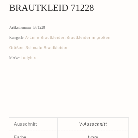
BRAUTKLEID 71228
Artikelnummer:
B71228
A-Linie Brautkleider
Brautkleider in großen
Kategorie:
,
Größen
Schmale Brautkleider
,
Ladybird
Marke:
Ausschnitt
V-Ausschnitt
Farbe
Ivory