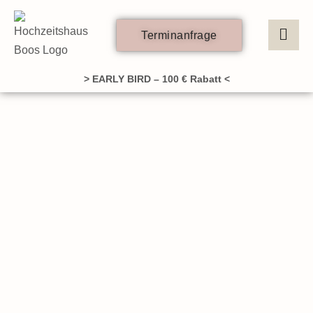
Zum
Inhalt
Terminanfrage
springen
> EARLY BIRD – 100 € Rabatt <