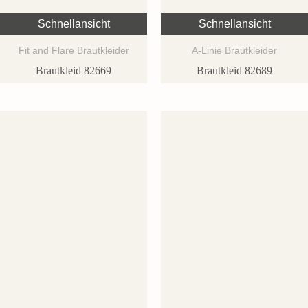
Schnellansicht
Schnellansicht
Fit and Flare Brautkleider
A-Linie Brautkleider
Brautkleid 82669
Brautkleid 82689