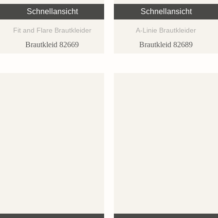
Schnellansicht
Schnellansicht
Fit and Flare Brautkleider
A-Linie Brautkleider
Brautkleid 82669
Brautkleid 82689