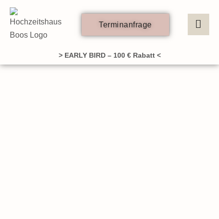
Zum
Inhalt
Terminanfrage
springen
> EARLY BIRD – 100 € Rabatt <