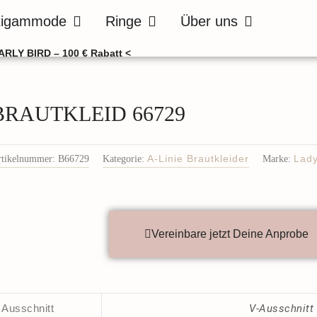
de
Öffne Bräutigammode
Öffne Ringe
Öffne Über uns
tigammode
Ringe
Über uns
ARLY BIRD – 100 € Rabatt <
BRAUTKLEID 66729
rtikelnummer:
B66729
Kategorie:
A-Linie Brautkleider
Marke:
Lady
Vereinbare jetzt Deine Anprobe
Ausschnitt
V-Ausschnitt