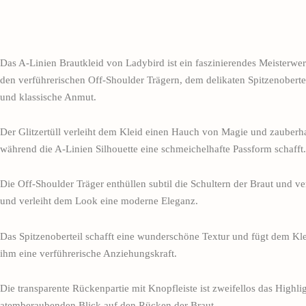
Das A-Linien Brautkleid von Ladybird ist ein faszinierendes Meisterwer
den verführerischen Off-Shoulder Trägern, dem delikaten Spitzenoberte
und klassische Anmut.
Der Glitzertüll verleiht dem Kleid einen Hauch von Magie und zauberhaf
während die A-Linien Silhouette eine schmeichelhafte Passform schafft.
Die Off-Shoulder Träger enthüllen subtil die Schultern der Braut und v
und verleiht dem Look eine moderne Eleganz.
Das Spitzenoberteil schafft eine wunderschöne Textur und fügt dem Kle
ihm eine verführerische Anziehungskraft.
Die transparente Rückenpartie mit Knopfleiste ist zweifellos das Highl
atemberaubenden Blick auf den Rücken der Braut.