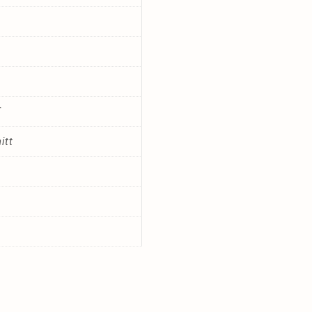
€
itt