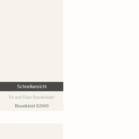
Schnellansicht
Fit and Flare Brautkleider
Brautkleid 82669