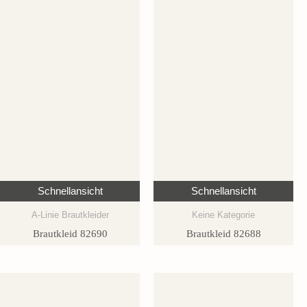
Schnellansicht
Schnellansicht
A-Linie Brautkleider
Keine Kategorie
Brautkleid 82690
Brautkleid 82688