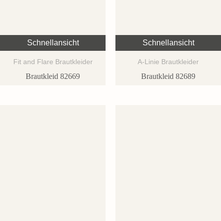
Schnellansicht
Schnellansicht
Fit and Flare Brautkleider
A-Linie Brautkleider
Brautkleid 82669
Brautkleid 82689