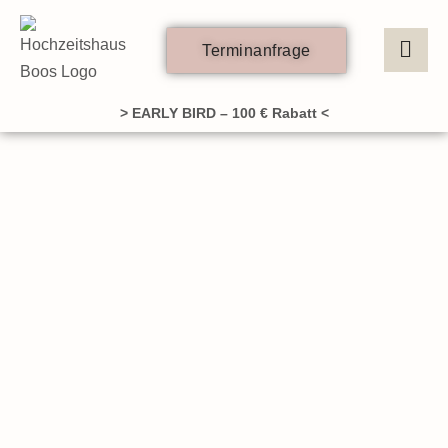
Zum
Inhalt
Terminanfrage
springen
> EARLY BIRD – 100 € Rabatt <