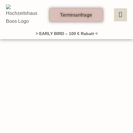
Zum
Inhalt
Terminanfrage
springen
> EARLY BIRD – 100 € Rabatt <