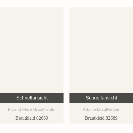
Schnellansicht
Schnellansicht
Fit and Flare Brautkleider
A-Linie Brautkleider
Brautkleid 82669
Brautkleid 82689