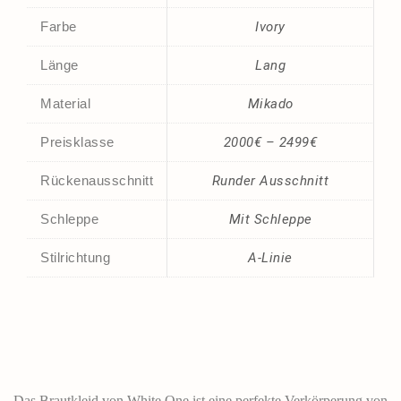
Farbe
Ivory
Länge
Lang
Material
Mikado
Preisklasse
2000€ – 2499€
Rückenausschnitt
Runder Ausschnitt
Schleppe
Mit Schleppe
Stilrichtung
A-Linie
Das Brautkleid von White One ist eine perfekte Verkörperung von