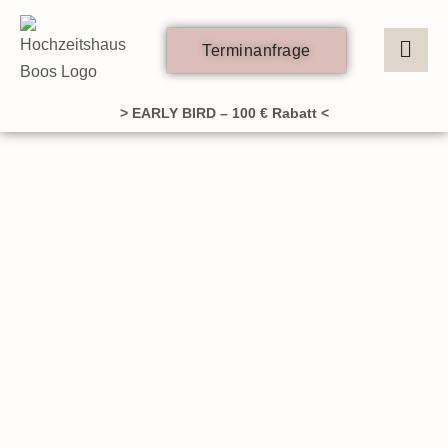
Zum
Inhalt
Terminanfrage
springen
> EARLY BIRD – 100 € Rabatt <