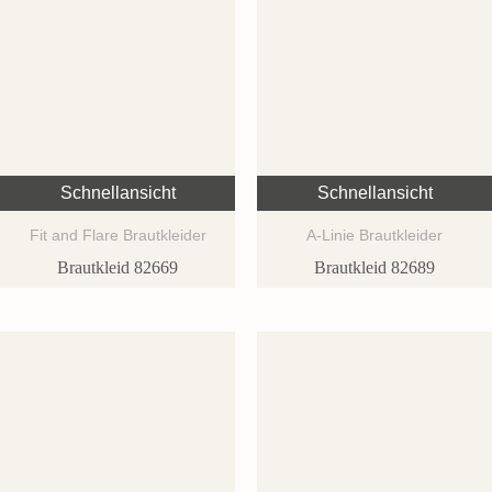
Schnellansicht
Schnellansicht
Fit and Flare Brautkleider
A-Linie Brautkleider
Brautkleid 82669
Brautkleid 82689