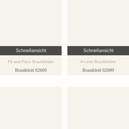
Schnellansicht
Schnellansicht
Fit and Flare Brautkleider
A-Linie Brautkleider
Brautkleid 82669
Brautkleid 82689