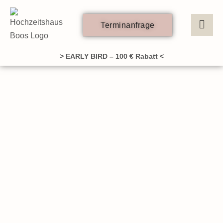
Zum
Inhalt
Terminanfrage
springen
> EARLY BIRD – 100 € Rabatt <