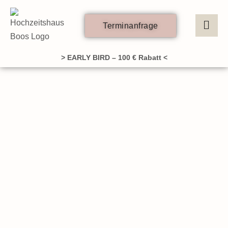
Zum
Inhalt
Terminanfrage
springen
> EARLY BIRD – 100 € Rabatt <