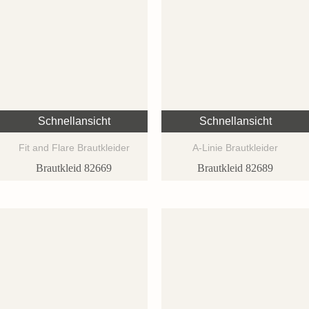
Schnellansicht
Schnellansicht
Fit and Flare Brautkleider
A-Linie Brautkleider
Brautkleid 82669
Brautkleid 82689