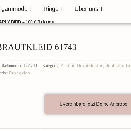
de
Öffne Bräutigammode
Öffne Ringe
Öffne Über uns
tigammode
Ringe
Über uns
ARLY BIRD – 100 € Rabatt <
BRAUTKLEID 61743
rtikelnummer:
B61743
Kategorie:
A-Linie Brautkleider
,
Schlichte Br
arke:
Pronovias
Vereinbare jetzt Deine Anprobe