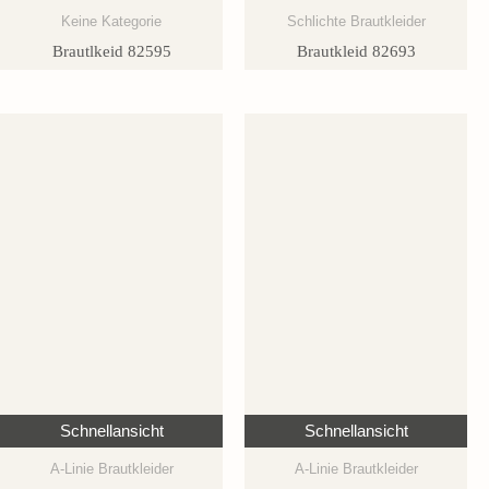
Keine Kategorie
Schlichte Brautkleider
Brautlkeid 82595
Brautkleid 82693
Schnellansicht
Schnellansicht
A-Linie Brautkleider
A-Linie Brautkleider