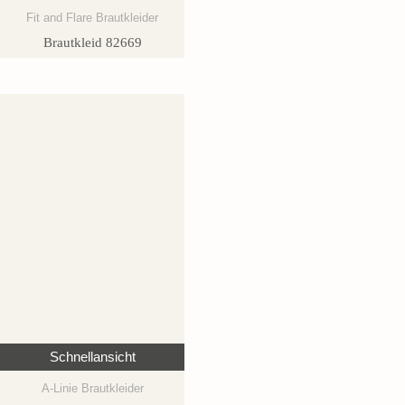
Fit and Flare Brautkleider
Brautkleid 82669
Schnellansicht
A-Linie Brautkleider