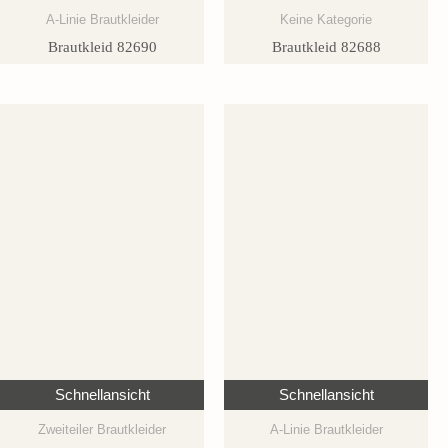
A-Linie Brautkleider
Keine Kategorie
Brautkleid 82690
Brautkleid 82688
Schnellansicht
Schnellansicht
Zweiteiler Brautkleider
A-Linie Brautkleider