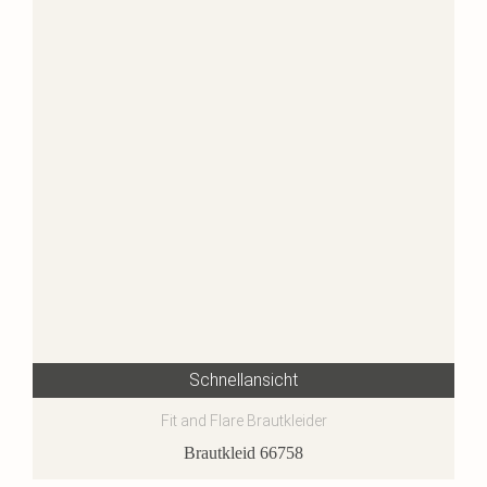
Schnellansicht
Fit and Flare Brautkleider
Brautkleid 66758