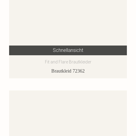
Schnellansicht
Fit and Flare Brautkleider
Brautkleid 72362