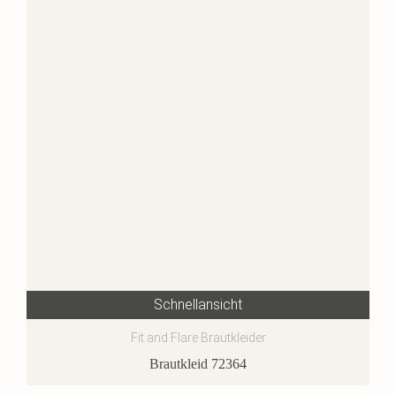
Schnellansicht
Fit and Flare Brautkleider
Brautkleid 72364