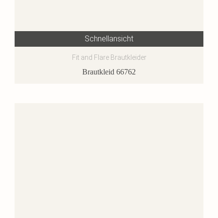
Schnellansicht
Fit and Flare Brautkleider
Brautkleid 66762