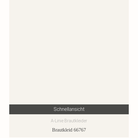
Schnellansicht
A-Linie Brautkleider
Brautkleid 66767