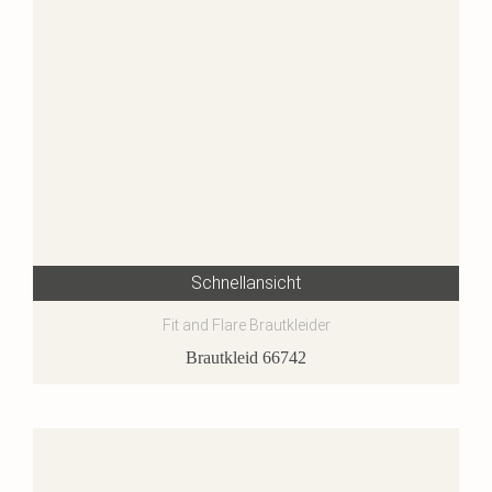
Schnellansicht
Fit and Flare Brautkleider
Brautkleid 66742