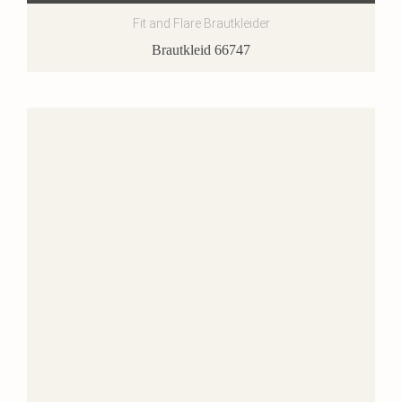
Fit and Flare Brautkleider
Brautkleid 66747