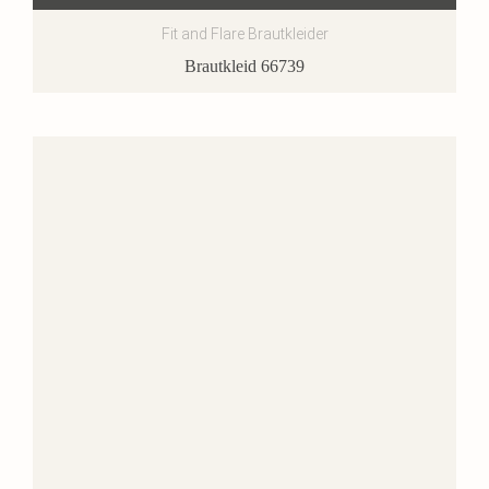
Fit and Flare Brautkleider
Brautkleid 66739