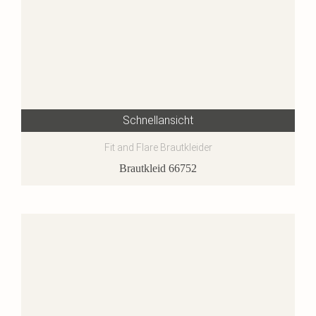
Schnellansicht
Fit and Flare Brautkleider
Brautkleid 66752