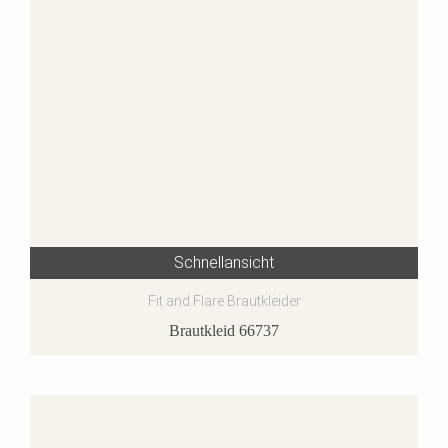
Schnellansicht
Fit and Flare Brautkleider
Brautkleid 66737