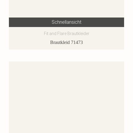
Schnellansicht
Fit and Flare Brautkleider
Brautkleid 71473