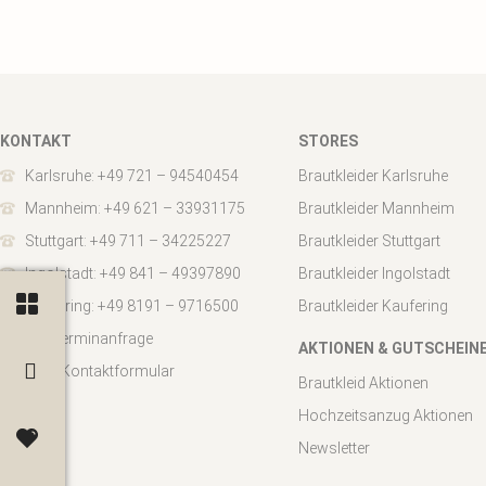
KONTAKT
STORES
Karlsruhe: +49 721 – 94540454
Brautkleider Karlsruhe
Mannheim: +49 621 – 33931175
Brautkleider Mannheim
Stuttgart: +49 711 – 34225227
Brautkleider Stuttgart
Ingolstadt: +49 841 – 49397890
Brautkleider Ingolstadt
Kaufering: +49 8191 – 9716500
Brautkleider Kaufering
Zur Terminanfrage
AKTIONEN & GUTSCHEIN
Zum Kontaktformular
Brautkleid Aktionen
Hochzeitsanzug Aktionen
Newsletter