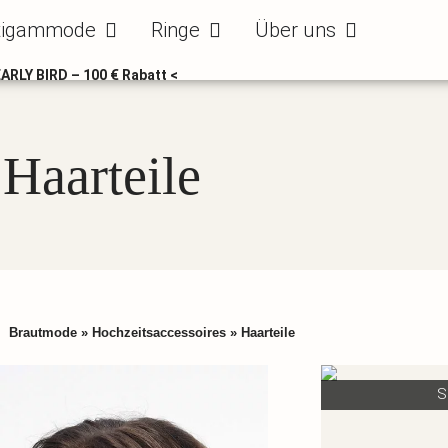
ode
Öffne Bräutigammode
Öffne Ringe
Öffne Über uns
tigammode
Ringe
Über uns
EARLY BIRD – 100 € Rabatt <
Haarteile
Brautmode
»
Hochzeitsaccessoires
»
Haarteile
S