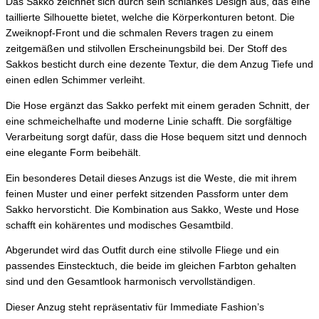
Das Sakko zeichnet sich durch sein schlankes Design aus, das eine
taillierte Silhouette bietet, welche die Körperkonturen betont. Die
Zweiknopf-Front und die schmalen Revers tragen zu einem
zeitgemäßen und stilvollen Erscheinungsbild bei. Der Stoff des
Sakkos besticht durch eine dezente Textur, die dem Anzug Tiefe und
einen edlen Schimmer verleiht.
Die Hose ergänzt das Sakko perfekt mit einem geraden Schnitt, der
eine schmeichelhafte und moderne Linie schafft. Die sorgfältige
Verarbeitung sorgt dafür, dass die Hose bequem sitzt und dennoch
eine elegante Form beibehält.
Ein besonderes Detail dieses Anzugs ist die Weste, die mit ihrem
feinen Muster und einer perfekt sitzenden Passform unter dem
Sakko hervorsticht. Die Kombination aus Sakko, Weste und Hose
schafft ein kohärentes und modisches Gesamtbild.
Abgerundet wird das Outfit durch eine stilvolle Fliege und ein
passendes Einstecktuch, die beide im gleichen Farbton gehalten
sind und den Gesamtlook harmonisch vervollständigen.
Dieser Anzug steht repräsentativ für Immediate Fashion’s