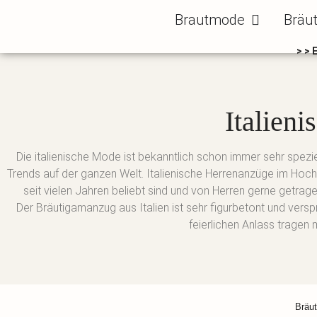
Zum
Öffne Brautm
Brautmode
Bräu
Inhalt
springen
> > 
Italien
Die italienische Mode ist bekanntlich schon immer sehr spezie
Trends auf der ganzen Welt. Italienische Herrenanzüge im Ho
seit vielen Jahren beliebt sind und von Herren gerne getra
Der Bräutigamanzug aus Italien ist sehr figurbetont und ve
feierlichen Anlass tragen 
Bräu