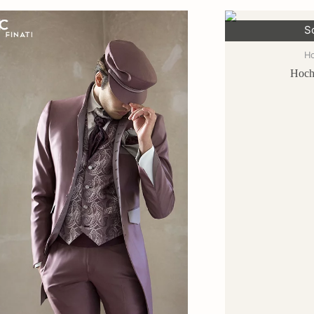
S
H
Hoch