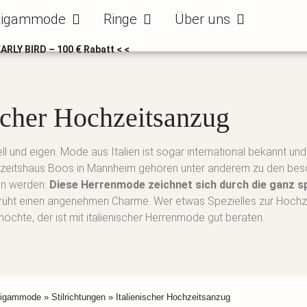
ode
Öffne Bräutigammode
Öffne Ringe
Öffne Über uns
tigammode
Ringe
Über uns
EARLY BIRD – 100 € Rabatt < <
ischer Hochzeitsanzug
ll und eigen. Mode aus Italien ist sogar international bekannt un
chzeitshaus Boos in Mannheim gehören unter anderem zu den be
gen werden.
Diese Herrenmode zeichnet sich durch die ganz s
rsprüht einen angenehmen Charme. Wer etwas Spezielles zur Hoch
möchte, der ist mit italienischer Herrenmode gut beraten.
tigammode
»
Stilrichtungen
»
Italienischer Hochzeitsanzug