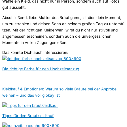
Wä
hle
ein
Kleid,
das
nicht
nur
in
Person,
sondern
auch
auf
Fotos
gut
aussieht.
Abschließ
end,
liebe
Mutter
des
Brä
utigams,
ist
dies
dein
Moment,
um
zu
strahlen
und
deinen
Sohn
an
seinem
groß
en
Tag
zu
unterstü
tzen.
Mit
der
richtigen
Kleiderwahl
wirst
du
nicht
nur
stilvoll
und
angemessen
erscheinen,
sondern
auch
die
unvergesslichen
Momente
in
vollen
Zü
gen
genieß
en.
Das könnte Dich auch interessieren:
Die richtige Farbe für den Hochzeitsanzug
Kleidkauf & Emotionen: Warum so viele Bräute bei der Anprobe
weinen – und das völlig okay ist
Tipps für den Brautkleidkauf