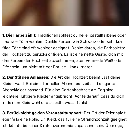
1.
Die
Farbe
zä
hlt:
Traditionell
solltest
du
helle,
pastellfarbene
oder
neutrale
Tö
ne
wä
hlen.
Dunkle
Farben
wie
Schwarz
oder
sehr
krä
ftige
Tö
ne
sind
oft
weniger
geeignet.
Denke
daran,
die
Farbpalette
der
Hochzeit
zu
berü
cksichtigen.
Es
ist
eine
nette
Geste,
dich
mit
den
Farben
der
Hochzeit
abzustimmen,
aber
vermeide
Weiß
oder
Elfenbein,
um
nicht
mit
der
Braut
zu
konkurrieren.
2.
Der
Stil
des
Anlasses:
Die
Art
der
Hochzeit
beeinflusst
deine
Kleiderwahl.
Bei
einer
formellen
Abendhochzeit
sind
elegante
Abendkleider
passend.
Fü
r
eine
Gartenhochzeit
am
Tag
sind
leichtere,
luftigere
Kleider
angebracht.
Achte
darauf,
dass
du
dich
in
deinem
Kleid
wohl
und
selbstbewusst
fü
hlst.
3.
Berü
cksichtige
den
Veranstaltungsort:
Der
Ort
der
Feier
spielt
ebenfalls
eine
Rolle.
Ein
Kleid,
das
fü
r
eine
Strandhochzeit
geeignet
ist,
kö
nnte
bei
einer
Kirchenzeremonie
unpassend
sein. Ü
berlege,