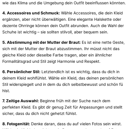
wie
das
Klima
und
die
Umgebung
dein
Outfit
beeinflussen
kö
nnten.
4.
Accessoires
und
Schmuck:
Wä
hle
Accessoires,
die
dein
Kleid
ergä
nzen,
aber
nicht ü
berwä
ltigen.
Eine
elegante
Halskette
oder
dezente
Ohrringe
kö
nnen
dein
Outfit
abrunden.
Auch
die
Wahl
der
Schuhe
ist
wichtig –
sie
sollten
stilvoll,
aber
bequem
sein.
5.
Abstimmung
mit
der
Mutter
der
Braut:
Es
ist
eine
nette
Geste,
sich
mit
der
Mutter
der
Braut
abzustimmen.
Ihr
mü
sst
nicht
das
gleiche
Kleid
oder
dieselbe
Farbe
tragen,
aber
ein ä
hnlicher
Formalitä
tsgrad
und
Stil
zeigt
Harmonie
und
Respekt.
6.
Persö
nlicher
Stil:
Letztendlich
ist
es
wichtig,
dass
du
dich
in
deinem
Kleid
wohlfü
hlst.
Wä
hle
ein
Kleid,
das
deinen
persö
nlichen
Stil
widerspiegelt
und
in
dem
du
dich
selbstbewusst
und
schö
n
fü
hlst.
7.
Zeitige
Auswahl:
Beginne
frü
h
mit
der
Suche
nach
dem
perfekten
Kleid.
Es
gibt
dir
genug
Zeit
fü
r
Anpassungen
und
stellt
sicher,
dass
du
dich
nicht
gehetzt
fü
hlst.
8.
Fotogenitä
t:
Denke
daran,
dass
du
auf
vielen
Fotos
sein
wirst.