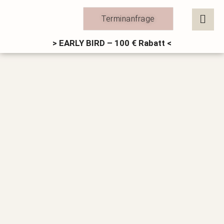
Zum
Inhalt
Terminanfrage
springen
> EARLY BIRD – 100 € Rabatt <