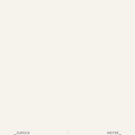
Zurück
Nächst
ZURÜCK
WEITER