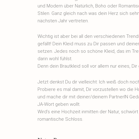
und Modern über Natürlich, Boho oder Romantisc
Stilen. Ganz gleich nach was dein Herz sich sehnt
nächsten Jahr vertreten.
Wichtig ist aber bei all den verschiedenen Trends
gefällt! Dein Kleid muss zu Dir passen und dein
setzen. Jedes noch so schöne Kleid, das im Trend
darin wohl fühlst.
Denn dein Brautkleid soll vor allem nur eines, Dir 
Jetzt denkst Du dir vielleicht: Ich weiß doch noch 
Probiere es mal damit, Dir vorzustellen wo die H
und mache dir mit deiner/deinem PartnerIN Geda
JA-Wort geben wollt.
Wird’s eine Hochzeit inmitten der Natur, schwört
romantische Schloss.