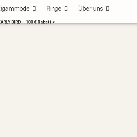
ode
Öffne Bräutigammode
Öffne Ringe
Öffne Über uns
tigammode
Ringe
Über uns
EARLY BIRD – 100 € Rabatt <