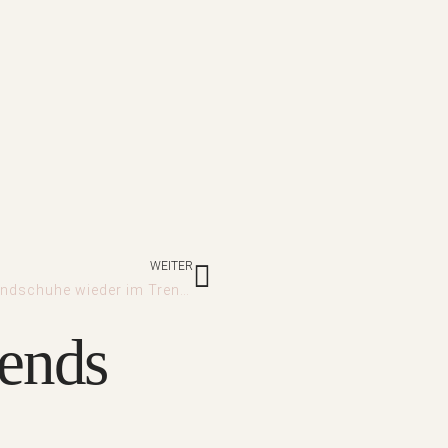
Nächster
WEITER
Brauthandschuhe wieder im Trend?
rends