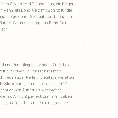
it am See mit viel Pampasgras, ein beiger
n Mann, ein Boho Kleid mit Schlitz für die
 und die goldene Deko auf den Tischen mit
ufern. Wenn das nicht das Boho-Flair
 ist?
rd und Prinz klingt ganz nach Dir und die
it auf keinen Fall für Dich in Frage?
ch freuen über Perlen, funkelnde Pailletten
de Stickereien, denn auch das ist 2024 im
cht deinen Auftritt als wahrhaftige
oder so Ähnlich) perfekt. Einmal im Leben
ein, das schafft man genau mit so einer