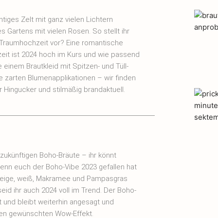
htiges Zelt mit ganz vielen Lichtern
es Gartens mit vielen Rosen. So stellt ihr
Traumhochzeit vor? Eine romantische
eit ist 2024 hoch im Kurs und wie passend
te einem Brautkleid mit Spitzen- und Tüll-
e zarten Blumenapplikationen – wir finden
r Hingucker und stilmäßig brandaktuell.
e zukünftigen Boho-Bräute – ihr könnt
enn euch der Boho-Vibe 2023 gefallen hat
 beige, weiß, Makramee und Pampasgras
seid ihr auch 2024 voll im Trend. Der Boho-
t und bleibt weiterhin angesagt und
den gewünschten Wow-Effekt.