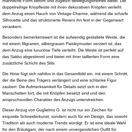
männliche Form betont und zugleich Bewegungsfreiheit bietet. Die
doppelreihige Knopfleiste mit ihren dekorativen Knöpfen verleiht
dem Anzug einen Hauch von Vintage-Charme, während die scharfe
Silhouette und das strukturierte Revers ihn fest in der Gegenwart
verankern.
Besonders bemerkenswert ist die aufwendig gestaltete Weste, die
mit einem filigranen, silbergrauen Paisleymuster verziert ist, das
dem Anzug eine luxuriöse Tiefe verleiht. Die Weste ist perfekt auf
das Sakko abgestimmt und bietet mit ihrer taillierten Form eine
zusätzliche Schicht des Stils.
Die Hose fügt sich nahtlos in das Gesamtbild ein, mit einem Schnitt,
der die Beine des Trägers verlängert und eine schlanke Figur
zaubert. Die Aufmerksamkeit für Details setzt sich in den
Manschetten fort, die mit Knöpfen besetzt sind und den
anspruchsvollen Charakter des Anzugs unterstreichen.
Dieser Anzug von Guglielmo G. ist nicht nur ein Zeichen für
exquisite Schneiderkunst, sondern auch für ein Design, das sowohl
Tradition als auch moderne Trends würdigt. Er ist eine ideale Wahl
für den Bräutigam, der nach einem unvergesslichen Outfit für