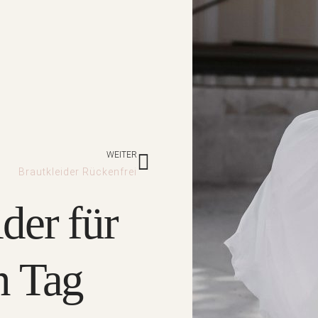
Nächster
WEITER
Brautkleider Rückenfrei
der für
n Tag