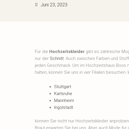
Juni 23, 2023
Für die
Hochzeitskleider
gibt es zahlreiche Mög
nur der
Schnitt
. Auch zwischen Farben und Stoff
jeden Geschmack. Um im Hochzeitshaus Boos n
halten, können Sie uns in vier Filialen besuchen. I
Stuttgart
Karlsruhe
Mannheim
Ingolstadt
können Sie nicht nur Hochzeitskleider anprobie
Braut erwarten Sie bei uns. Aber auch Mode für 