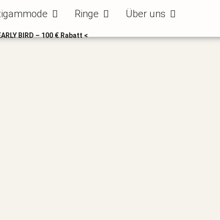
ode
Öffne Bräutigammode
Öffne Ringe
Öffne Über uns
tigammode
Ringe
Über uns
EARLY BIRD – 100 € Rabatt <