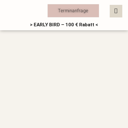
Zum
Inhalt
Terminanfrage
springen
> EARLY BIRD – 100 € Rabatt <