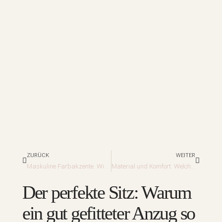
Zurück
Nächst
ZURÜCK
WEITER
Maskuline Farbakzente: Wie Mann dezent Farbakzente setzen kann – Weste, Krawatte, Socken
Material und Komfort: Welche Stoffe eignen sich für Sommer, Winter & Destination Weddings
Der perfekte Sitz: Warum
ein gut gefitteter Anzug so