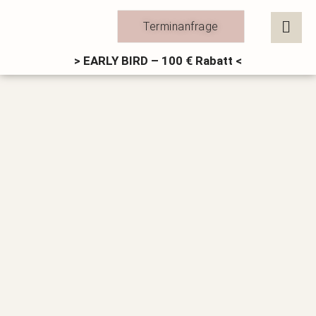
Zum
Inhalt
Terminanfrage
springen
> EARLY BIRD – 100 € Rabatt <