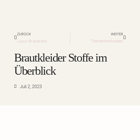
Zurück
Nächst
ZURÜCK
WEITER
Luxus Brautkleid
Themenhochzeiten
Brautkleider Stoffe im
Überblick
Juli 2, 2023