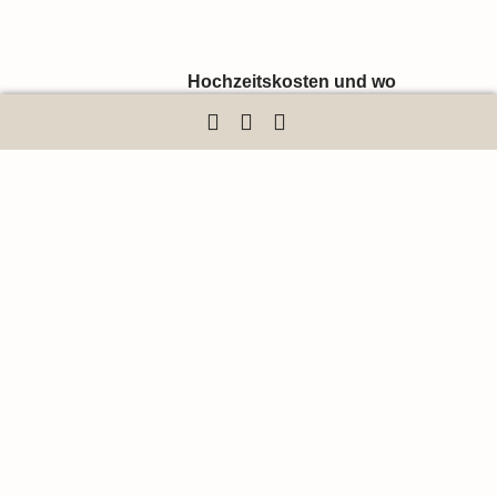
Hochzeitskosten und wo
sparen
Der perfekte Sitz – Wie ein
Anzug richtig angepasst wird
Hochzeitstrends mal
Außergewöhnlich