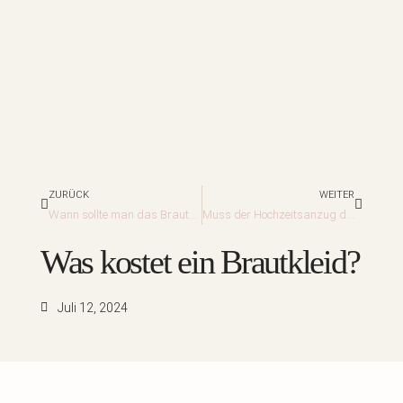
Zurück
Nächst
ZURÜCK
WEITER
Wann sollte man das Brautkleid aussuchen?
Muss der Hochzeitsanzug des Bräutigams zur Dekoration passen?
Was kostet ein Brautkleid?
Juli 12, 2024