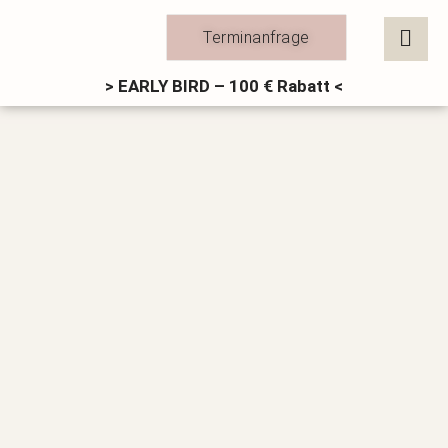
Zum
Inhalt
Terminanfrage
springen
> EARLY BIRD – 100 € Rabatt <