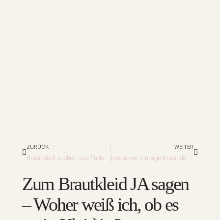
Zurück
Nächst
ZURÜCK
WEITER
Brautkleid suchen und finden – Wie finde ich am schnellsten mein Brautkleid?
Modernes Vintage Brautkleid? Kleiderstile mit Vintageflair
Zum Brautkleid JA sagen
– Woher weiß ich, ob es