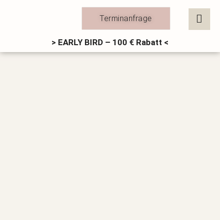
Zum
Inhalt
Terminanfrage
springen
> EARLY BIRD – 100 € Rabatt <