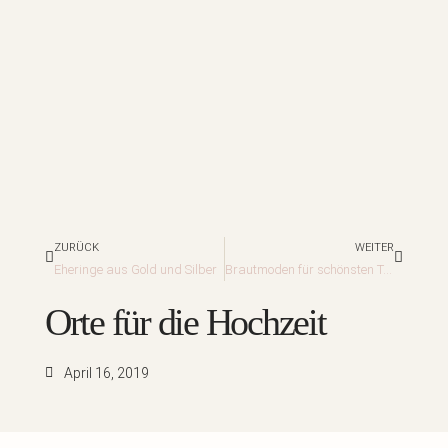
Zurück
Nächst
ZURÜCK
WEITER
Eheringe aus Gold und Silber
Brautmoden für schönsten Tag im Leben
Orte für die Hochzeit
April 16, 2019