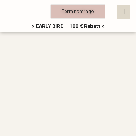
Zum
Inhalt
Terminanfrage
springen
> EARLY BIRD – 100 € Rabatt <