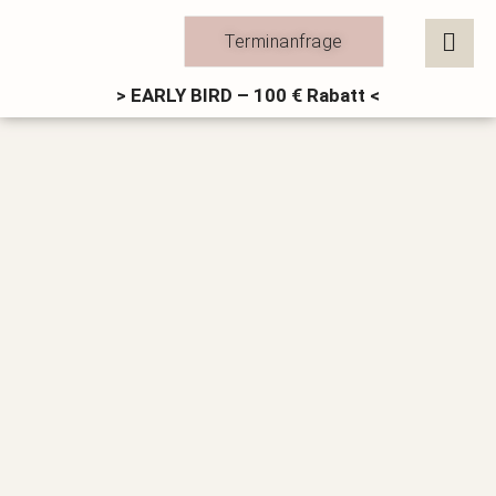
Zum
Inhalt
Terminanfrage
springen
> EARLY BIRD – 100 € Rabatt <