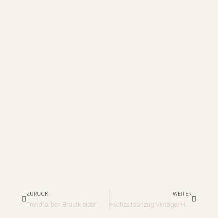
Zurück
Nächst
ZURÜCK
WEITER
Trendfarben Brautkleider
Hochzeitsanzug Vintage/ Heiraten im Stil der 30er – 70er Jahre