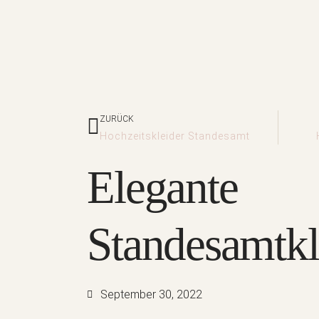
Zurück
ZURÜCK
Hochzeitskleider Standesamt
Elegante
Standesamtkl
September 30, 2022