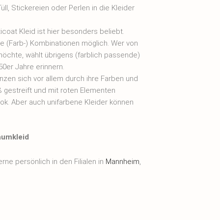
ll, Stickereien oder Perlen in die Kleider
coat Kleid ist hier besonders beliebt.
le (Farb-) Kombinationen möglich. Wer von
möchte, wählt übrigens (farblich passende)
0er Jahre erinnern.
nzen sich vor allem durch ihre Farben und
ß gestreift und mit roten Elementen
ook. Aber auch unifarbene Kleider können
aumkleid
e persönlich in den Filialen in
Mannheim
,
ratungstermin kontaktieren Sie uns einfach
len begrüßen zu dürfen!