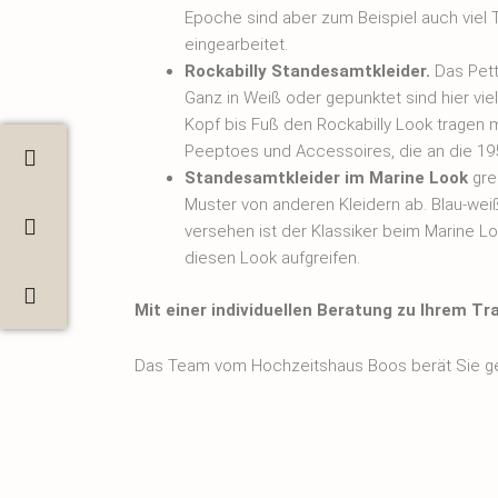
Epoche sind aber zum Beispiel auch viel Tü
eingearbeitet.
Rockabilly Standesamtkleider.
Das Petti
Ganz in Weiß oder gepunktet sind hier vie
Kopf bis Fuß den Rockabilly Look tragen 
Peeptoes und Accessoires, die an die 195
Standesamtkleider im Marine Look
gre
Muster von anderen Kleidern ab. Blau-wei
versehen ist der Klassiker beim Marine L
diesen Look aufgreifen.
Mit einer individuellen Beratung zu Ihrem Tr
Das Team vom Hochzeitshaus Boos berät Sie gern
Karlsruhe
,
Stuttgart
und
Ingolstadt
. Für einen Be
über unser Kontaktformular.
Wir freuen uns darauf, Sie in einer unserer Filia