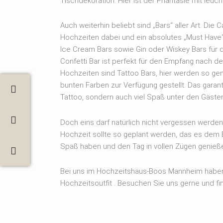
Tischdekoration. Hier ist der Phantasie mit leu
Auch weiterhin beliebt sind „Bars“ aller Art. Die C
Hochzeiten dabei und ein absolutes „Must Have
Ice Cream Bars sowie Gin oder Wiskey Bars für d
Confetti Bar ist perfekt für den Empfang nach de
Hochzeiten sind Tattoo Bars, hier werden so gen
bunten Farben zur Verfügung gestellt. Das garan
Tattoo, sondern auch viel Spaß unter den Gästen
Doch eins darf natürlich nicht vergessen werden,
Hochzeit sollte so geplant werden, das es dem B
Spaß haben und den Tag in vollen Zügen genieß
Bei uns im Hochzeitshaus-Boos Mannheim haben
Hochzeitsoutfit . Besuchen Sie uns gerne und fi
passenden Hochzeitsanzug für Ihre Traumhochze