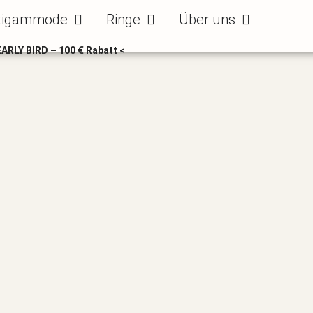
ode
Öffne Bräutigammode
Öffne Ringe
Öffne Über uns
tigammode
Ringe
Über uns
EARLY BIRD – 100 € Rabatt <