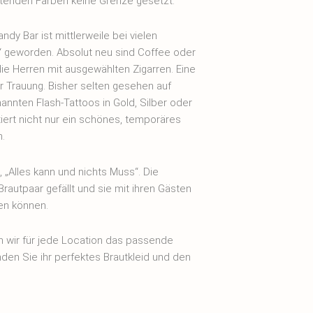
chtenden Farben keine Grenze gesetzt.
andy Bar ist mittlerweile bei vielen
“ geworden. Absolut neu sind Coffee oder
ie Herren mit ausgewählten Zigarren. Eine
r Trauung. Bisher selten gesehen auf
annten Flash-Tattoos in Gold, Silber oder
tiert nicht nur ein schönes, temporäres
.
 „Alles kann und nichts Muss“. Die
rautpaar gefällt und sie mit ihren Gästen
en können.
 wir für jede Location das passende
nden Sie ihr perfektes Brautkleid und den
it.