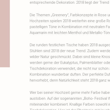
entsprechende Dekoration. 2018 liegt der Trend w
Die Themen „Greenery“, Farbkonzepte in Rose u
Hochzeiten spielen 2018 weiterhin eine große Rol
pastelligen Töne in Kombination mit neutralen 
Aquamarin mit leichten Menthol und Metallic-Tön
Die runden festlichen Tische haben 2018 ausgedi
Stühlen sind 2018 der neue Trend. Zudem werd
wilder Natur geschmückt. Dabei sind kleine Kno
werden gerne der Eukalyptus, Palmenblätter ode
Tischdekoration verwendet, die nicht nur schön
Kombination wunderbar duften. Der perfekte Duft
hervorhebt, denn Natürlichkeit steht 2018 ganz 
Wer bei seiner Hochzeit gerne mehr Farbe haben
austoben. Auf der sogenannten „Boho- Festival 
miteinander kombiniert. Knallige Farben sowohl i