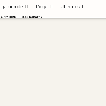
ode
Öffne Bräutigammode
Öffne Ringe
Öffne Über uns
tigammode
Ringe
Über uns
EARLY BIRD – 100 € Rabatt <