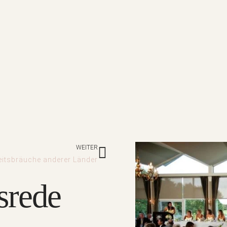
Nächster
WEITER
itsbräuche anderer Länder
srede