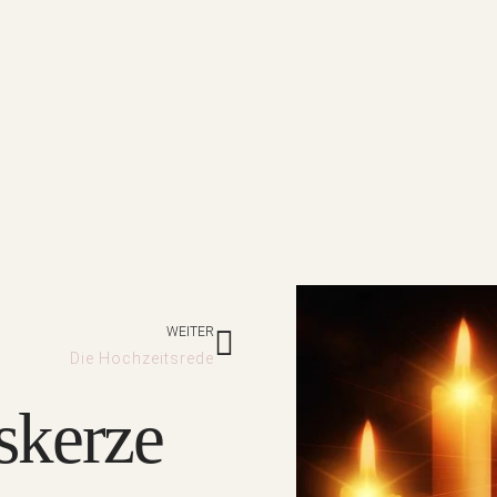
Nächster
WEITER
Die Hochzeitsrede
skerze