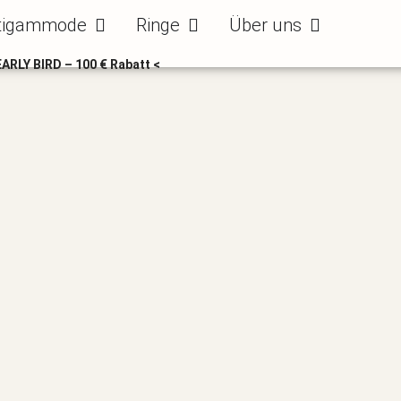
ode
Öffne Bräutigammode
Öffne Ringe
Öffne Über uns
tigammode
Ringe
Über uns
EARLY BIRD – 100 € Rabatt <