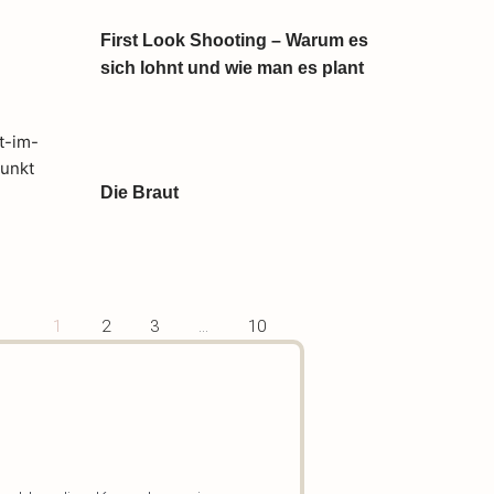
First Look Shooting – Warum es
sich lohnt und wie man es plant
Die Braut
1
2
3
…
10