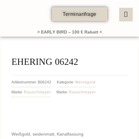
Zum
Inhalt
Terminanfrage
springen
> EARLY BIRD – 100 € Rabatt <
EHERING 06242
Artikelnummer:
B06242
Kategorie:
Weissgold
Marke:
Rauschmayer
Marke:
Rauschmayer
Weißgold, seidenmatt, Kanalfassung