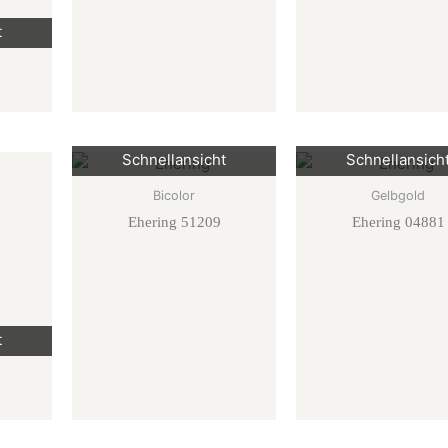
t
Schnellansicht
Schnellansich
Bicolor
Gelbgold
Ehering 51209
Ehering 04881
t