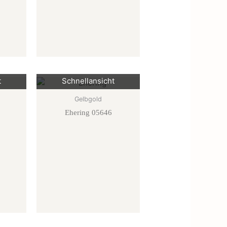
t
Schnellansicht
Gelbgold
Ehering 05646