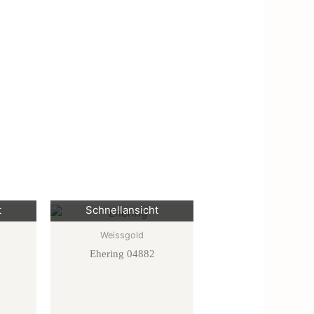
t
Schnellansicht
Weissgold
Ehering 04882