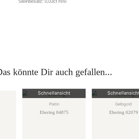
Steinbesatz: 0,03ct H/si
as könnte Dir auch gefallen...
Schnellansicht
Schnellansich
Platin
Gelbgold
Ehering 04875
Ehering 02079