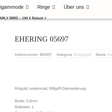
de
Öffne Bräutigammode
Öffne Ringe
Öffne Über uns
tigammode
Ringe
Über uns
ARLY BIRD – 100 € Rabatt <
EHERING 05697
Artikelnummer:
B05697
Kategorie:
Roségold
Marke:
R
Rotgold, seidenmatt, Millgriff-Diamantierung
Breite: 5,0mm
Brillanten: 1