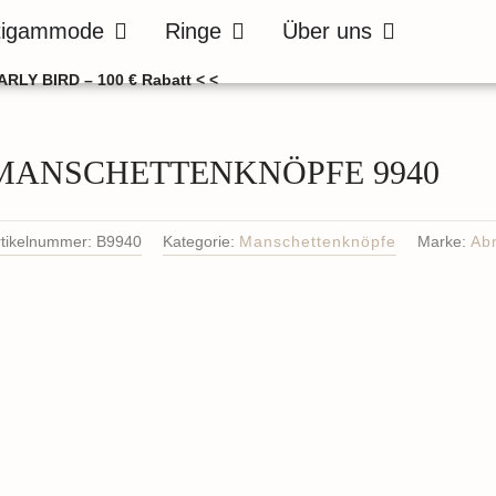
de
Öffne Bräutigammode
Öffne Ringe
Öffne Über uns
tigammode
Ringe
Über uns
ARLY BIRD – 100 € Rabatt < <
MANSCHETTENKNÖPFE 9940
rtikelnummer:
B9940
Kategorie:
Manschettenknöpfe
Marke:
Abr