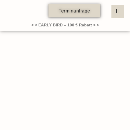
Zum
Inhalt
Terminanfrage
springen
> > EARLY BIRD – 100 € Rabatt < <