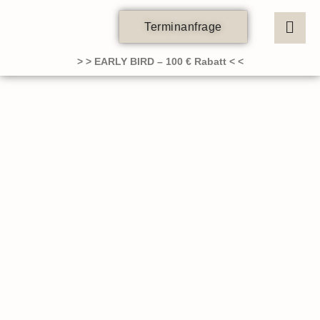
Zum
Inhalt
Terminanfrage
springen
> > EARLY BIRD – 100 € Rabatt < <