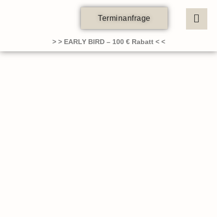
Zum
Inhalt
Terminanfrage
springen
> > EARLY BIRD – 100 € Rabatt < <