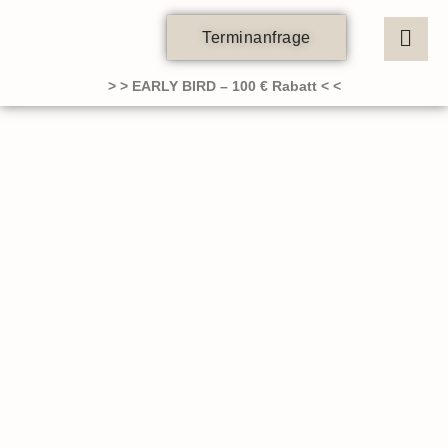
Zum
Inhalt
Terminanfrage
springen
> > EARLY BIRD – 100 € Rabatt < <