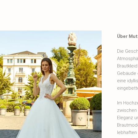
Über Mut
Die Gesch
Atmosphär
Brautklei
Gebäude e
eine idyll
eingebette
Im Hochze
zwischen 
Eleganz u
Brautmode
lebhaften