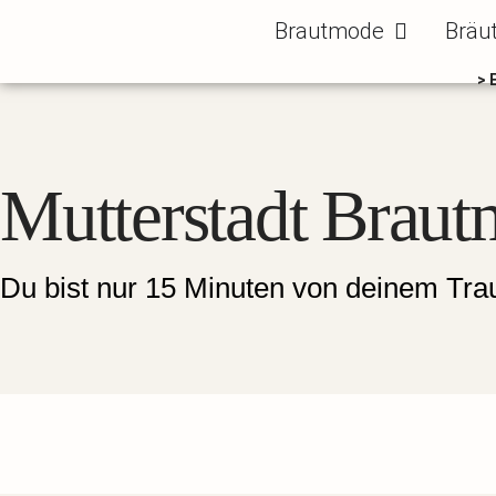
Zum
Öffne Brautm
Brautmode
Bräu
Inhalt
springen
> 
Mutterstadt Braut
Du bist nur 15 Minuten von deinem Trau