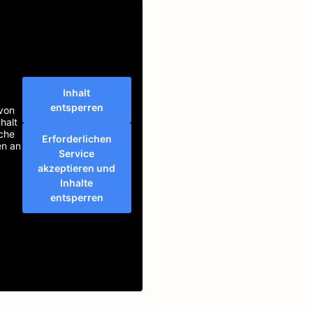
Inhalt
entsperren
 von
halt
äche
Erforderlichen
en an
Service
akzeptieren und
Inhalte
entsperren