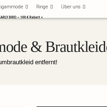
ode
Öffne Bräutigammode
Öffne Ringe
Öffne Über uns
tigammode
Ringe
Über uns
EARLY BIRD – 100 € Rabatt <
mode & Brautkleid
mbrautkleid entfernt!