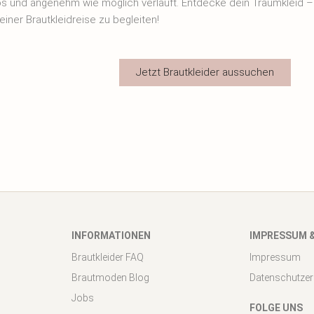
os und angenehm wie möglich verläuft. Entdecke dein Traumkleid – 
einer Brautkleidreise zu begleiten!
Jetzt Brautkleider aussuchen
INFORMATIONEN
IMPRESSUM 
Brautkleider FAQ
Impressum
Brautmoden Blog
Datenschutzer
Jobs
FOLGE UNS