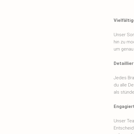
Vielfälti
Unser Sort
hin zu mo
um genau d
Detaillie
Jedes Bra
du alle De
als stünde
Engagier
Unser Tea
Entscheidu