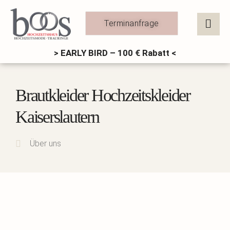
Zum
Inhalt
Terminanfrage
springen
> EARLY BIRD – 100 € Rabatt <
Brautkleider Hochzeitskleider
Kaiserslautern
Über uns