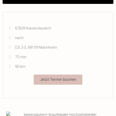
67659 Kaiserslautern
nach
D3 2-3, 68159 Mannheim
75 min
90 km
Jetzt Termin buchen