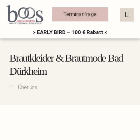
Zum
Inhalt
Terminanfrage
springen
> EARLY BIRD – 100 € Rabatt <
Brautkleider & Brautmode Bad
Dürkheim
Über uns