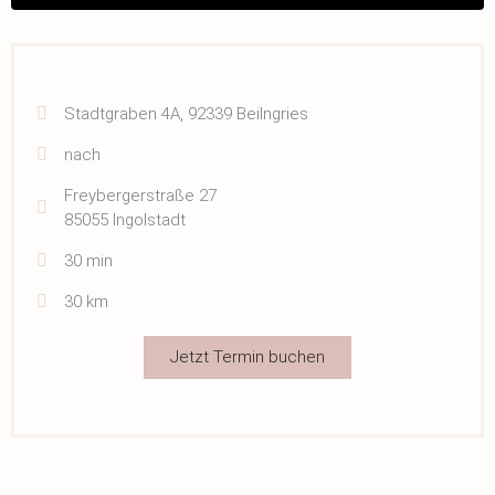
Stadtgraben 4A, 92339 Beilngries
nach
Freybergerstraße 27
85055 Ingolstadt
30 min
30 km
Jetzt Termin buchen