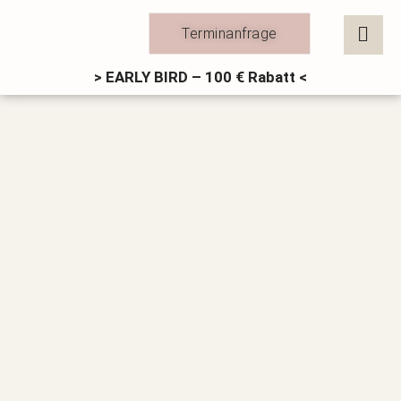
Zum
Inhalt
Terminanfrage
springen
> EARLY BIRD – 100 € Rabatt <