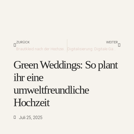
Zurück
Nächst
ZURÜCK
WEITER
Brautkleid nach der Hochzeit: Reinigen, konservieren oder umändern?
Digitalisierung: Digitale Gästebücher & QR‑Codes: Moderne Erinnerungen schaffen
Green Weddings: So plant
ihr eine
umweltfreundliche
Hochzeit
Juli 25, 2025