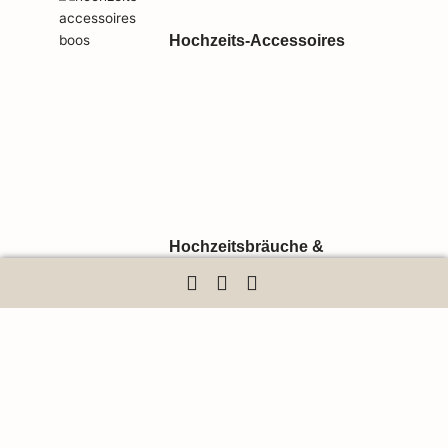
Hochzeits-Accessoires
Hochzeitsbräuche &
Aberglauben aus aller Welt
(z. B. etwas Altes/Neues/Borg.
etc.)
Brautkleider Ausschnitte