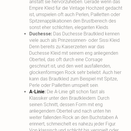
anstatt sie hervorzuheben. Gerade wenn das
Empire Kleid für die Vintage Hochzeit gedacht
ist, umspielen oft auch Perlen, Pailletten oder
Spitzenapplikationen den Brustbereich des
sonst eher schlichten, eleganten Kleids.
Duchesse:
Das Duchesse Brautkleid kennen
viele auch als Prinzessinnen- oder Sissi Kleid.
Denn bereits zu Kaiserzeiten war das
Duchesse Kleid mit seinem eng anliegenden
Oberteil, das oft durch eine Corsage
geschnürt ist, und den weit ausfallenden,
glockenförmigen Rock sehr beliebt. Auch hier
kann das Brautkleid zum Beispiel mit Spitze,
Perle oder Pailletten umspielt sein.
A-Linie
:
Die A-Linie gilt schon fast als
Klassiker unter den Brautkleidern. Durch
seinen Schnitt, dessen Form mit eng
anliegendem Oberteil und nach unten hin
weiter fallenden Rock an den Buchstaben A
erinnert, schmeichelt es nahezu jeder Figur.
Von klassisch und schlicht bis verspielt oder