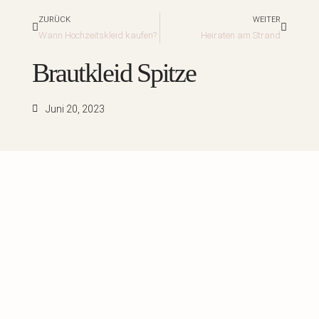
Zurück
Nächst
ZURÜCK
WEITER
Wann Hochzeitskleid kaufen?
Heiraten am Strand
Brautkleid Spitze
Juni 20, 2023