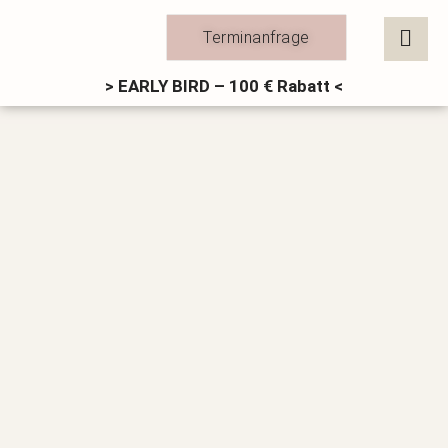
Zum
Inhalt
Terminanfrage
springen
> EARLY BIRD – 100 € Rabatt <