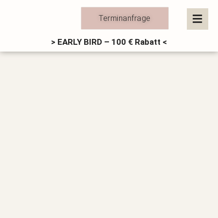
Zum
Inhalt
Terminanfrage
springen
> EARLY BIRD – 100 € Rabatt <