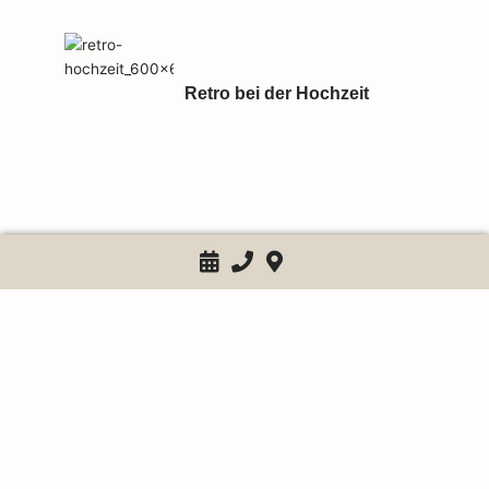
Retro bei der Hochzeit
Monogramm, Initialen,
Hochzeitstag: Ideen für
versteckte Details im
Brautoutfit
Brautkleider Übergrößen