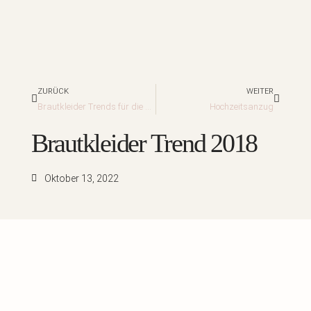
Zurück
Nächst
ZURÜCK
WEITER
Brautkleider Trends für die modebewusste Braut 2019
Hochzeitsanzug
Brautkleider Trend 2018
Oktober 13, 2022