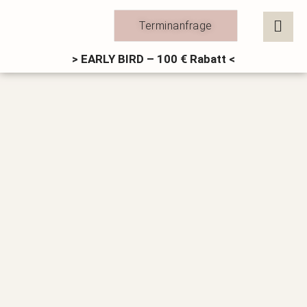
Zum
Inhalt
Terminanfrage
springen
> EARLY BIRD – 100 € Rabatt <