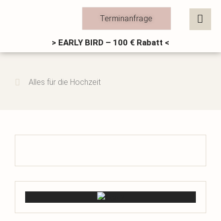
Zum
Inhalt
Terminanfrage
springen
> EARLY BIRD – 100 € Rabatt <
Alles für die Hochzeit