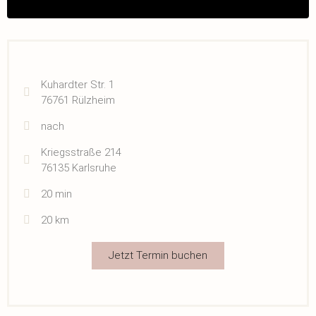
Kuhardter Str. 1
76761 Rülzheim
nach
Kriegsstraße 214
76135 Karlsruhe
20 min
20 km
Jetzt Termin buchen