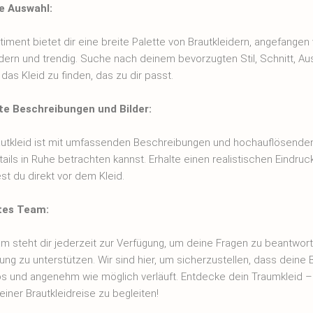
ge Auswahl:
iment bietet dir eine breite Palette von Brautkleidern, angefangen 
dern und trendig. Suche nach deinem bevorzugten Stil, Schnitt, Au
as Kleid zu finden, das zu dir passt.
rte Beschreibungen und Bilder:
utkleid ist mit umfassenden Beschreibungen und hochauflösenden
tails in Ruhe betrachten kannst. Erhalte einen realistischen Eindruc
st du direkt vor dem Kleid.
tes Team:
m steht dir jederzeit zur Verfügung, um deine Fragen zu beantwort
ng zu unterstützen. Wir sind hier, um sicherzustellen, dass deine 
os und angenehm wie möglich verläuft. Entdecke dein Traumkleid – 
einer Brautkleidreise zu begleiten!