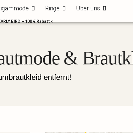
ode
Öffne Bräutigammode
Öffne Ringe
Öffne Über uns
tigammode
Ringe
Über uns
EARLY BIRD – 100 € Rabatt <
autmode & Brautkl
mbrautkleid entfernt!