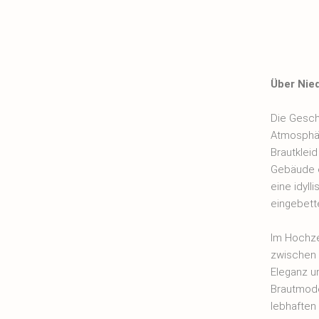
Über Nie
Die Gesch
Atmosphär
Brautklei
Gebäude e
eine idyll
eingebette
Im Hochze
zwischen 
Eleganz u
Brautmode
lebhaften