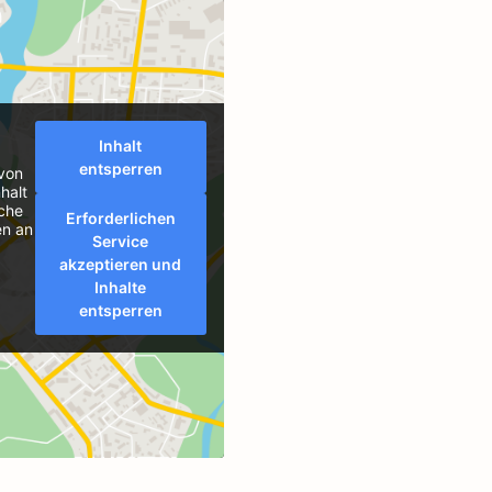
Inhalt
entsperren
 von
halt
äche
Erforderlichen
en an
Service
akzeptieren und
Inhalte
entsperren