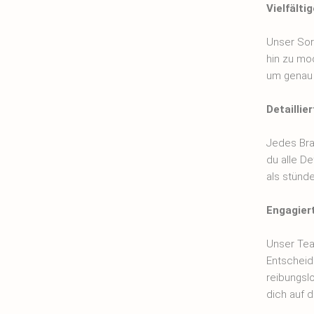
Vielfälti
Unser Sort
hin zu mo
um genau d
Detaillie
Jedes Bra
du alle De
als stünde
Engagier
Unser Tea
Entscheidu
reibungsl
dich auf d