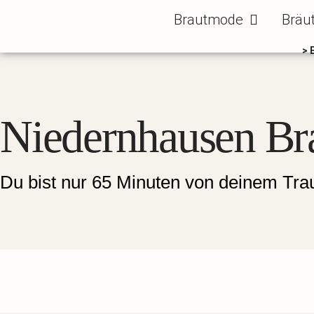
Zum
Öffne Brautm
Brautmode
Bräu
Inhalt
springen
> 
Niedernhausen Br
Du bist nur 65 Minuten von deinem Trau