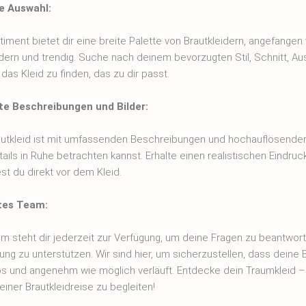
ge Auswahl:
iment bietet dir eine breite Palette von Brautkleidern, angefangen 
dern und trendig. Suche nach deinem bevorzugten Stil, Schnitt, Au
as Kleid zu finden, das zu dir passt.
rte Beschreibungen und Bilder:
utkleid ist mit umfassenden Beschreibungen und hochauflösenden
tails in Ruhe betrachten kannst. Erhalte einen realistischen Eindruc
st du direkt vor dem Kleid.
tes Team:
m steht dir jederzeit zur Verfügung, um deine Fragen zu beantwort
ng zu unterstützen. Wir sind hier, um sicherzustellen, dass deine 
os und angenehm wie möglich verläuft. Entdecke dein Traumkleid – 
einer Brautkleidreise zu begleiten!