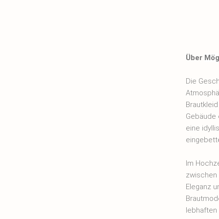
Über
Mög
Die Gesch
Atmosphär
Brautklei
Gebäude e
eine idyll
eingebette
Im Hochze
zwischen 
Eleganz u
Brautmode
lebhaften