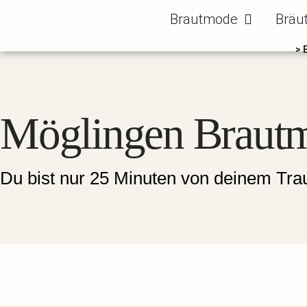
Zum
Öffne Brautm
Brautmode
Bräu
Inhalt
springen
> 
Möglingen Brautm
Du bist nur 25 Minuten von deinem Trau