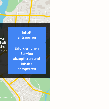
Inhalt
entsperren
 von
halt
äche
Erforderlichen
en an
Service
akzeptieren und
Inhalte
entsperren