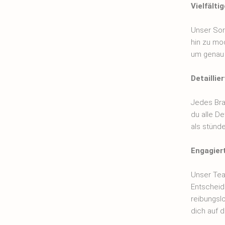
Vielfälti
Unser Sort
hin zu mo
um genau d
Detaillie
Jedes Bra
du alle De
als stünde
Engagier
Unser Tea
Entscheidu
reibungsl
dich auf d