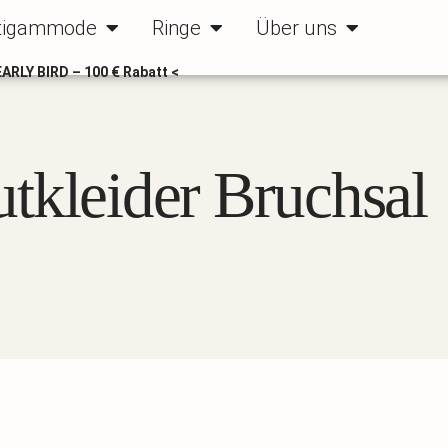
ode
Öffne Bräutigammode
Öffne Ringe
Öffne Über uns
tigammode
Ringe
Über uns
EARLY BIRD – 100 € Rabatt <
tkleider Bruchsal