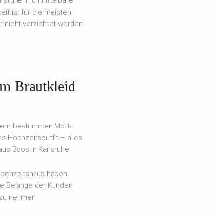
lsruhe in unmittelbare
it ist für die meisten
r nicht verzichtet werden
um Brautkleid
 einem bestimmten Motto
s Hochzeitsoutfit – alles
aus Boos in Karlsruhe.
 Hochzeitshaus haben
ie Belange der Kunden
 zu nehmen.