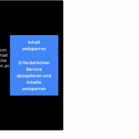
Inhalt
entsperren
 von
halt
äche
Erforderlichen
en an
Service
akzeptieren und
Inhalte
entsperren