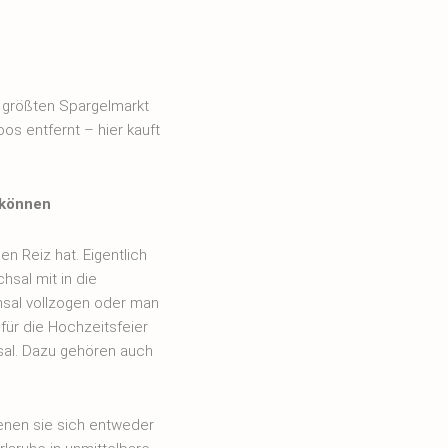
m größten Spargelmarkt
os entfernt – hier kauft
 können
n Reiz hat. Eigentlich
hsal mit in die
hsal vollzogen oder man
 für die Hochzeitsfeier
hsal. Dazu gehören auch
denen sie sich entweder