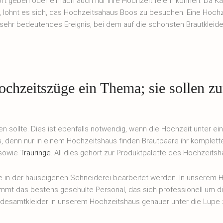
rt geben oder einfach auch nur ihre Hochzeit feiern können. Da Kar
t, lohnt es sich, das Hochzeitsahaus Boos zu besuchen. Eine Hochze
 sehr bedeutendes Ereignis, bei dem auf die schönsten Brautkleide
ochzeitszüge ein Thema; sie sollen z
gen sollte. Dies ist ebenfalls notwendig, wenn die Hochzeit unter
s, denn nur in einem Hochzeitshaus finden Brautpaare ihr komplette
sowie
Trauringe
. All dies gehört zur Produktpalette des Hochzeitsh
e in der hauseigenen Schneiderei bearbeitet werden. In unserem
mmt das bestens geschulte Personal, das sich professionell um d
andesamtkleider in unserem Hochzeitshaus genauer unter die Lupe