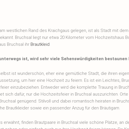
 am westlichen Rand des Kraichgaus gelegen, ist als Stadt mit de
ekannt. Bruchsal liegt nur etwa 20 Kilometer vom Hochzeitshaus Bo
aus Bruchsal ihr
Brautkleid
.
 unterwegs ist, wird sehr viele Sehenswürdigkeiten bestaunen
elbst ist wunderschön, eher eine gemütliche Stadt, die ihren eigene
ssetzung, um hier eine Hochzeit zu feiern. Es ist ein Leichtes, Bruc
feier einzubeziehen. Entweder wird die komplette Trauung in Bruc
t sich dafür, nur die Hochzeitsfeier in Bruchsal auszurichten. Orte
 Bruchsal genügend. Stilvoll und dabei romantisch heiraten in Bruc
he Brautkleider sowie ein passender Anzug für den Bräutigam.
ts erwähnt, finden Brautpaare in Bruchsal viele schöne Plätze, an 