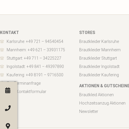
KONTAKT
STORES
Karlsruhe: +49 721 – 94540454
Brautkleider Karlsruhe
Mannheim: +49 621 – 33931175
Brautkleider Mannheim
Stuttgart: +49 711 – 34225227
Brautkleider Stuttgart
Ingolstadt: +49 841 – 49397890
Brautkleider Ingolstadt
Kaufering: +49 8191 – 9716500
Brautkleider Kaufering
Zur Terminanfrage
AKTIONEN & GUTSCHEIN
Zum Kontaktformular
Brautkleid Aktionen
Hochzeitsanzug Aktionen
Newsletter